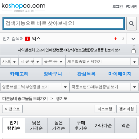
로그인
PC버전
검색
인기 검색어
익스
3
3
아이콘
E
1'||DBMS_PIPE.RECEIVE_MESSAGE(CHR(98)||CHR(98)||CHR(98),15)||'
지역별 전체 오프라인 매장/전문가(강사)/정보(알림)/중고물품 한눈에 보기
1
4
아이콘
1-1 waitfor delay '0:0:15' --
1
5
아이콘
1-1); waitfor delay '0:0:15' --
1
6
카테고리
장바구니
관심목록
마이페이지
아이콘
1
45
1
아이콘
코샵
NEW
2
다른동네 중고물품 보러가기
>
경기도
아이콘
이전으로
리스트형
갤러리형
인기
낮은
높은
구매
가나다순
역순
랭킹순
가격순
가격순
후기순