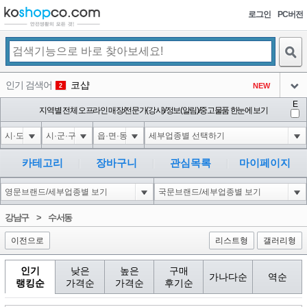
로그인
PC버전
검색
인기 검색어
코샵
NEW
2
아이콘
E
익스
지역별 전체 오프라인 매장/전문가(강사)/정보(알림)/중고물품 한눈에 보기
3
3
아이콘
1'||DBMS_PIPE.RECEIVE_MESSAGE(CHR(98)||CHR(98)||CHR(98),15)||'
1
4
아이콘
1-1 waitfor delay '0:0:15' --
1
5
카테고리
장바구니
관심목록
마이페이지
아이콘
1-1); waitfor delay '0:0:15' --
1
6
아이콘
1
45
1
강남구
>
수서동
아이콘
이전으로
리스트형
갤러리형
인기
낮은
높은
구매
가나다순
역순
랭킹순
가격순
가격순
후기순