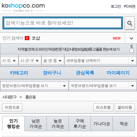
로그인
PC버전
검색
인기 검색어
코샵
NEW
2
아이콘
E
익스
지역별 전체 오프라인 매장/전문가(강사)/정보(알림)/중고물품 한눈에 보기
3
3
아이콘
1'||DBMS_PIPE.RECEIVE_MESSAGE(CHR(98)||CHR(98)||CHR(98),15)||'
1
4
아이콘
1-1 waitfor delay '0:0:15' --
1
5
카테고리
장바구니
관심목록
마이페이지
아이콘
1-1); waitfor delay '0:0:15' --
1
6
아이콘
1
45
1
서대문구
>
홍은동
아이콘
이전으로
리스트형
갤러리형
인기
낮은
높은
구매
가나다순
역순
랭킹순
가격순
가격순
후기순