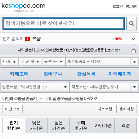
로그인
PC버전
검색
인기 검색어
코샵
NEW
2
아이콘
E
익스
지역별 전체 오프라인 매장/전문가(강사)/정보(알림)/중고물품 한눈에 보기
3
3
아이콘
1'||DBMS_PIPE.RECEIVE_MESSAGE(CHR(98)||CHR(98)||CHR(98),15)||'
1
4
아이콘
1-1 waitfor delay '0:0:15' --
1
5
카테고리
장바구니
관심목록
마이페이지
아이콘
1-1); waitfor delay '0:0:15' --
1
6
아이콘
1
45
1
나만의 쇼핑몰 만들기
>
우리집 중고물품 쇼핑몰 바로가기
아이콘
이전으로
리스트형
갤러리형
인기
낮은
높은
구매
가나다순
역순
랭킹순
가격순
가격순
후기순