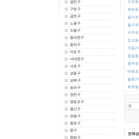
수표동 
광진구
구로구
쌍림동 
금천구
을지로1
노원구
을지로5
도봉구
의주로2
동대문구
장교동 
동작구
저동2가
마포구
중림동 
서대문구
충무로3
서초구
태평로1
성동구
필동3가
성북구
회현동3
송파구
양천구
영등포구
용산구
은평구
종로구
중구
전체상
중랑구