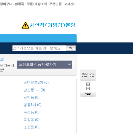
O!
/우리동네
코!
남대문로2가 (0)
남산동1가 (0)
남학동 (0)
명동1가 (0)
묵정동 (0)
북창동 (0)
소공동 (0)