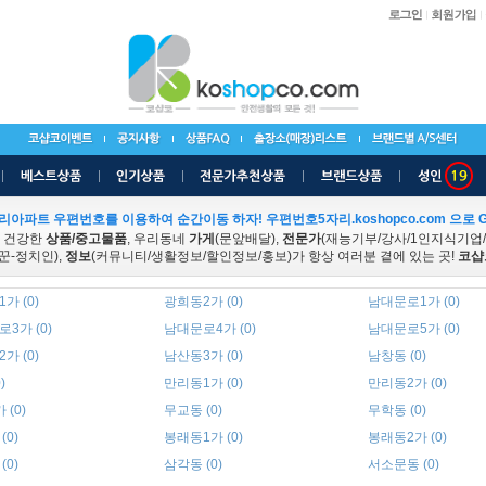
리아파트 우편번호를 이용하여 순간이동 하자! 우편번호5자리.koshopco.com 으로 G
 건강한
상품/중고물품
, 우리동네
가게
(문앞배달),
전문가
(재능기부/강사/1인지식기업
꾼-정치인),
정보
(커뮤니티/생활정보/할인정보/홍보)가 항상 여러분 곁에 있는 곳!
코샵
가 (0)
광희동2가 (0)
남대문로1가 (0)
3가 (0)
남대문로4가 (0)
남대문로5가 (0)
가 (0)
남산동3가 (0)
남창동 (0)
)
만리동1가 (0)
만리동2가 (0)
 (0)
무교동 (0)
무학동 (0)
(0)
봉래동1가 (0)
봉래동2가 (0)
(0)
삼각동 (0)
서소문동 (0)