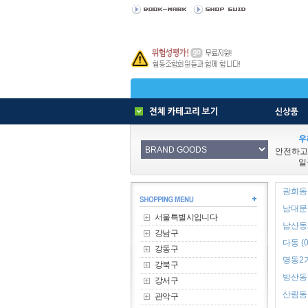
우
안전하고
일
광희동1
남대문로
서울특별시입니다
남산동2
강남구
다동 (0
강동구
명동2가
강북구
방산동 
강서구
산림동 
관악구