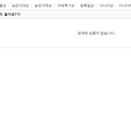
품순
|
낮은가격순
|
높은가격순
|
구매후기순
|
등록일순
|
가나다순
|
가나다
0개
을지로7가
검색된 상품이 없습니다.