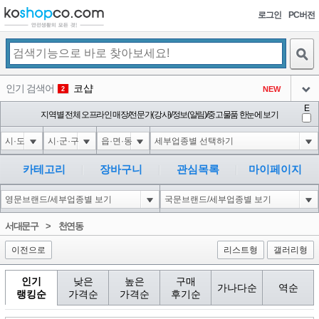
로그인
PC버전
검색
인기 검색어
코샵
NEW
2
아이콘
E
익스
지역별 전체 오프라인 매장/전문가(강사)/정보(알림)/중고물품 한눈에 보기
3
3
아이콘
1'||DBMS_PIPE.RECEIVE_MESSAGE(CHR(98)||CHR(98)||CHR(98),15)||'
1
4
아이콘
1-1 waitfor delay '0:0:15' --
1
5
카테고리
장바구니
관심목록
마이페이지
아이콘
1-1); waitfor delay '0:0:15' --
1
6
아이콘
1
45
1
서대문구
>
천연동
아이콘
이전으로
리스트형
갤러리형
인기
낮은
높은
구매
가나다순
역순
랭킹순
가격순
가격순
후기순