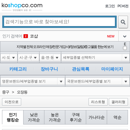
로그인
PC버전
검색
인기 검색어
코샵
NEW
2
아이콘
E
익스
지역별 전체 오프라인 매장/전문가(강사)/정보(알림)/중고물품 한눈에 보기
3
3
아이콘
1'||DBMS_PIPE.RECEIVE_MESSAGE(CHR(98)||CHR(98)||CHR(98),15)||'
1
4
아이콘
1-1 waitfor delay '0:0:15' --
1
5
카테고리
장바구니
관심목록
마이페이지
아이콘
1-1); waitfor delay '0:0:15' --
1
6
아이콘
1
45
1
중구
>
오장동
아이콘
이전으로
리스트형
갤러리형
인기
낮은
높은
구매
가나다순
역순
랭킹순
가격순
가격순
후기순