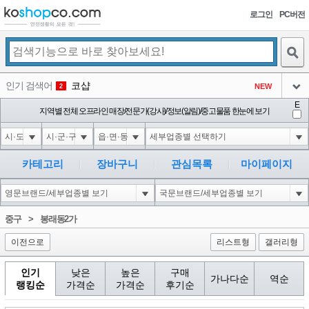
로그인
PC버전
검색
인기 검색어
코샵
NEW
2
아이콘
E
익스
지역별 전체 오프라인 매장/전문가(강사)/정보(알림)/중고물품 한눈에 보기
3
3
아이콘
1'||DBMS_PIPE.RECEIVE_MESSAGE(CHR(98)||CHR(98)||CHR(98),15)||'
1
4
아이콘
1-1 waitfor delay '0:0:15' --
1
5
카테고리
장바구니
관심목록
마이페이지
아이콘
1-1); waitfor delay '0:0:15' --
1
6
아이콘
1
45
1
중구
>
봉래동2가
아이콘
이전으로
리스트형
갤러리형
인기
낮은
높은
구매
가나다순
역순
랭킹순
가격순
가격순
후기순