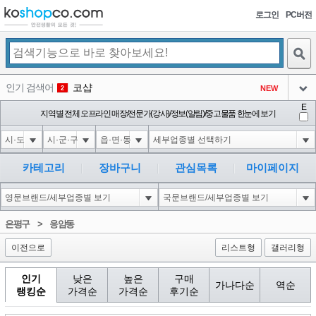
로그인
PC버전
검색
인기 검색어
코샵
NEW
2
아이콘
E
익스
지역별 전체 오프라인 매장/전문가(강사)/정보(알림)/중고물품 한눈에 보기
3
3
아이콘
1'||DBMS_PIPE.RECEIVE_MESSAGE(CHR(98)||CHR(98)||CHR(98),15)||'
1
4
아이콘
1-1 waitfor delay '0:0:15' --
1
5
카테고리
장바구니
관심목록
마이페이지
아이콘
1-1); waitfor delay '0:0:15' --
1
6
아이콘
1
45
1
은평구
>
응암동
아이콘
이전으로
리스트형
갤러리형
인기
낮은
높은
구매
가나다순
역순
랭킹순
가격순
가격순
후기순