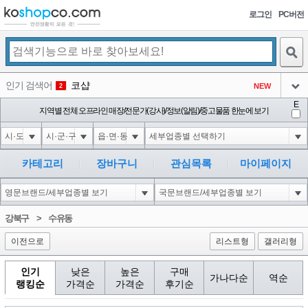
로그인
PC버전
검색
인기 검색어
코샵
NEW
2
아이콘
E
익스
지역별 전체 오프라인 매장/전문가(강사)/정보(알림)/중고물품 한눈에 보기
3
3
아이콘
1'||DBMS_PIPE.RECEIVE_MESSAGE(CHR(98)||CHR(98)||CHR(98),15)||'
1
4
아이콘
1-1 waitfor delay '0:0:15' --
1
5
카테고리
장바구니
관심목록
마이페이지
아이콘
1-1); waitfor delay '0:0:15' --
1
6
아이콘
1
45
1
강북구
>
수유동
아이콘
이전으로
리스트형
갤러리형
인기
낮은
높은
구매
가나다순
역순
랭킹순
가격순
가격순
후기순