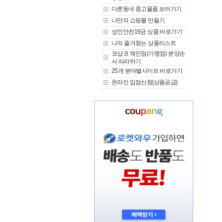
다른동네 중고물품 보러가기
나만의 쇼핑몰 만들기
성인안전19금 상품 바로가기
나의 즐겨찾는 상품리스트
코샵코 체인점(가맹점) 분양순
서 따라하기
25개 분야별사이트 바로가기
온라인 입점신청[상품공급]