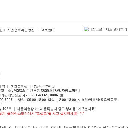
관
개인정보취급방침
고객센터
원학 ｜ 개인정보관리 책임자 : 박혜영
신고번호 : 제2015-인천부평-0628호
[사업자정보확인]
기판매업신고 제2017-3540021-00061호
00-7657 ｜ 평일 : 09:00-18:00, 점심 : 12:00-13:00. 토요일/일요일/공휴일휴무
1
 402호 ｜ 서울역출장소 : 서울특별시 중구 봉래동1가 7번지 B1
치: 플레이스토어에서 "코샵코"를 치고 설치하세요~ ^.^
자이기 때문에 상품과 거래정보, 거래에 따르는 부분에 대한 책임을 지지 않습니다. 