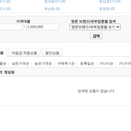
가 (0)
청파동3가 (0)
한강로1가 (0)
가 (0)
한남동 (0)
효창동 (0)
가격대별
영문 브랜드/세부업종별 검색
~
품
적립금 적용상품
할인상품
품순
|
낮은가격순
|
높은가격순
|
구매후기순
|
등록일순
|
가나다순
|
가나다
0개
청암동
검색된 상품이 없습니다.