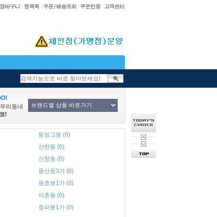
O!
/우리동네
코!
동빙고동 (0)
산천동 (0)
신창동 (0)
용산동3가 (0)
원효로1가 (0)
이촌동 (0)
청파동1가 (0)