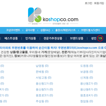
리아파트 우편번호를 이용하여 순간이동 하자! 우편번호5자리.koshopco.com 으로 G
 건강한
상품/중고물품
, 우리동네
가게
(문앞배달),
전문가
(재능기부/강사/1인지식기업
꾼-정치인),
정보
(커뮤니티/생활정보/할인정보/홍보)가 항상 여러분 곁에 있는 곳!
코샵
(0)
남영동 (0)
도원동 (0)
(0)
문배동 (0)
보광동 (0)
(0)
서빙고동 (0)
신계동 (0)
(0)
용산동1가 (0)
용산동2가 (0)
가 (0)
용산동5가 (0)
용산동6가 (0)
가 (0)
원효로3가 (0)
원효로4가 (0)
 (0)
주성동 (0)
청암동 (0)