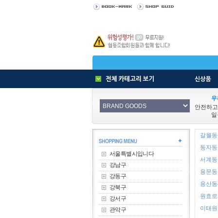
우
안전하고
일
갈월동 
동자동 
서울특별시입니다
서계동 
강남구
용문동 
강동구
용산동4
강북구
원효로2
강서구
이태원동
관악구