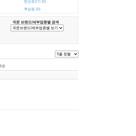
한강로2가 (0)
후암동 (0)
국문 브랜드/세부업종별 검색
역순