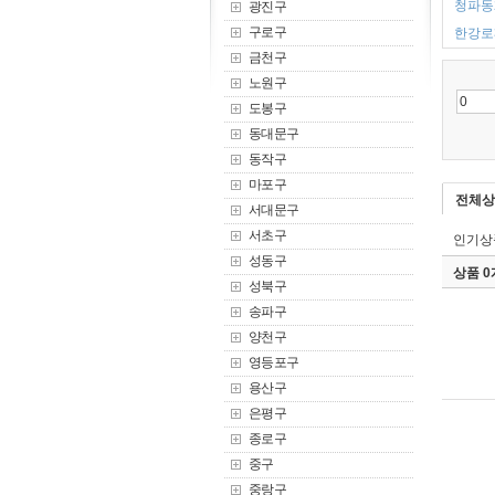
청파동2
광진구
구로구
한강로3
금천구
노원구
도봉구
동대문구
동작구
마포구
전체상
서대문구
서초구
인기상
성동구
상품 
성북구
송파구
양천구
영등포구
용산구
은평구
종로구
중구
중랑구