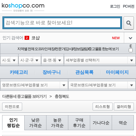
로그인
PC버전
검색
인기 검색어
코샵
NEW
2
아이콘
E
익스
지역별 전체 오프라인 매장/전문가(강사)/정보(알림)/중고물품 한눈에 보기
3
3
아이콘
1'||DBMS_PIPE.RECEIVE_MESSAGE(CHR(98)||CHR(98)||CHR(98),15)||'
1
4
아이콘
1-1 waitfor delay '0:0:15' --
1
5
카테고리
장바구니
관심목록
마이페이지
아이콘
1-1); waitfor delay '0:0:15' --
1
6
아이콘
1
45
1
다른동네 중고물품 보러가기
>
충청북도
아이콘
이전으로
리스트형
갤러리형
인기
낮은
높은
구매
가나다순
역순
랭킹순
가격순
가격순
후기순