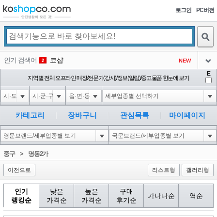
로그인
PC버전
검색
인기 검색어
코샵
NEW
2
아이콘
E
익스
지역별 전체 오프라인 매장/전문가(강사)/정보(알림)/중고물품 한눈에 보기
3
3
아이콘
1'||DBMS_PIPE.RECEIVE_MESSAGE(CHR(98)||CHR(98)||CHR(98),15)||'
1
4
아이콘
1-1 waitfor delay '0:0:15' --
1
5
카테고리
장바구니
관심목록
마이페이지
아이콘
1-1); waitfor delay '0:0:15' --
1
6
아이콘
1
45
1
중구
>
명동2가
아이콘
이전으로
리스트형
갤러리형
인기
낮은
높은
구매
가나다순
역순
랭킹순
가격순
가격순
후기순