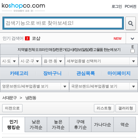
로그인
PC버전
검색
인기 검색어
코샵
NEW
2
아이콘
E
익스
지역별 전체 오프라인 매장/전문가(강사)/정보(알림)/중고물품 한눈에 보기
3
3
아이콘
1'||DBMS_PIPE.RECEIVE_MESSAGE(CHR(98)||CHR(98)||CHR(98),15)||'
1
4
아이콘
1-1 waitfor delay '0:0:15' --
1
5
카테고리
장바구니
관심목록
마이페이지
아이콘
1-1); waitfor delay '0:0:15' --
1
6
아이콘
1
45
1
서대문구
>
냉천동
아이콘
이전으로
리스트형
갤러리형
인기
낮은
높은
구매
가나다순
역순
랭킹순
가격순
가격순
후기순