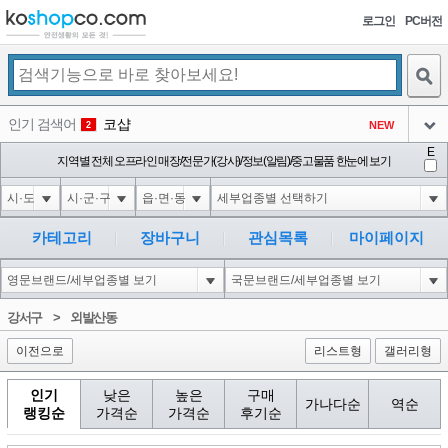
로그인
PC버전
검색
인기 검색어
코샵
NEW
2
아이콘
E
익스
지역별 전체 오프라인 매장/전문가(강사)/정보(알림)/중고물품 한눈에 보기
3
3
아이콘
1'||DBMS_PIPE.RECEIVE_MESSAGE(CHR(98)||CHR(98)||CHR(98),15)||'
1
4
아이콘
1-1 waitfor delay '0:0:15' --
1
5
카테고리
장바구니
관심목록
마이페이지
아이콘
1-1); waitfor delay '0:0:15' --
1
6
아이콘
1
45
1
강서구
>
외발산동
아이콘
이전으로
리스트형
갤러리형
인기
낮은
높은
구매
가나다순
역순
랭킹순
가격순
가격순
후기순