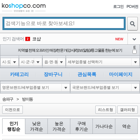
로그인
PC버전
검색
인기 검색어
코샵
NEW
2
아이콘
E
익스
지역별 전체 오프라인 매장/전문가(강사)/정보(알림)/중고물품 한눈에 보기
3
3
아이콘
1'||DBMS_PIPE.RECEIVE_MESSAGE(CHR(98)||CHR(98)||CHR(98),15)||'
1
4
아이콘
1-1 waitfor delay '0:0:15' --
1
5
카테고리
장바구니
관심목록
마이페이지
아이콘
1-1); waitfor delay '0:0:15' --
1
6
아이콘
1
45
1
송파구
>
방이동
아이콘
이전으로
리스트형
갤러리형
인기
낮은
높은
구매
가나다순
역순
랭킹순
가격순
가격순
후기순