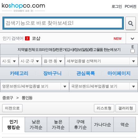
로그인
PC버전
검색
인기 검색어
코샵
NEW
2
아이콘
E
익스
지역별 전체 오프라인 매장/전문가(강사)/정보(알림)/중고물품 한눈에 보기
3
3
아이콘
1'||DBMS_PIPE.RECEIVE_MESSAGE(CHR(98)||CHR(98)||CHR(98),15)||'
1
4
아이콘
1-1 waitfor delay '0:0:15' --
1
5
카테고리
장바구니
관심목록
마이페이지
아이콘
1-1); waitfor delay '0:0:15' --
1
6
아이콘
1
45
1
종로구
>
통인동
아이콘
이전으로
리스트형
갤러리형
인기
낮은
높은
구매
가나다순
역순
랭킹순
가격순
가격순
후기순