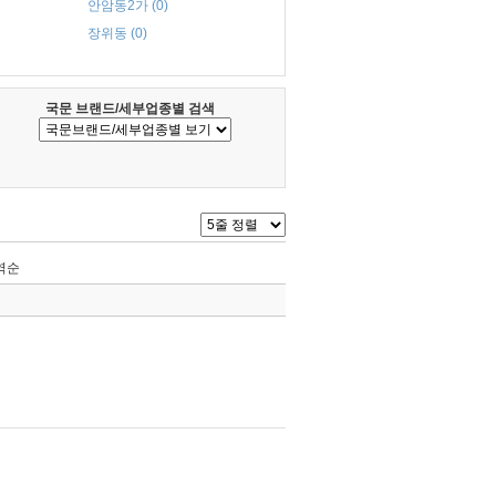
안암동2가 (0)
장위동 (0)
국문 브랜드/세부업종별 검색
역순