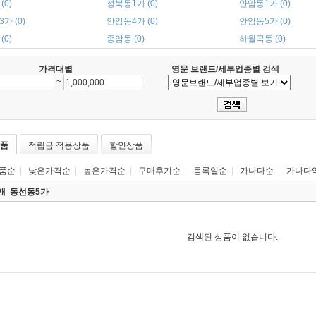
(0)
성북동1가 (0)
안암동1가 (0)
가 (0)
안암동4가 (0)
안암동5가 (0)
(0)
종암동 (0)
하월곡동 (0)
가격대별
영문 브랜드/세부업종별 검색
~
품
적립금 적용상품
할인상품
품순
|
낮은가격순
|
높은가격순
|
구매후기순
|
등록일순
|
가나다순
|
가나다
0개
동선동5가
검색된 상품이 없습니다.