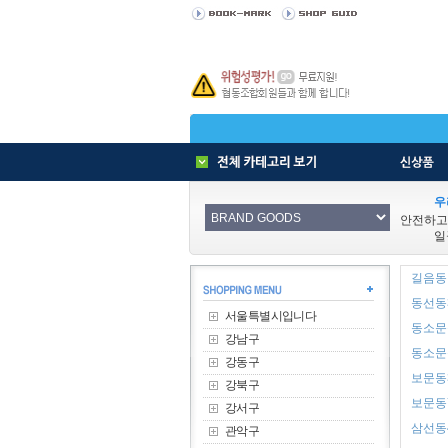
우
안전하고
일
길음동 
동선동3
서울특별시입니다
동소문동
강남구
동소문동
강동구
보문동3
강북구
보문동7
강서구
삼선동4
관악구