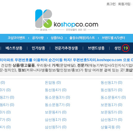
리아파트 우편번호를 이용하여 순간이동 하자! 우편번호5자리.koshopco.com 으로 G
 건강한
상품/중고물품
, 우리동네
가게
(문앞배달),
전문가
(재능기부/강사/1인지식기업
꾼-정치인),
정보
(커뮤니티/생활정보/할인정보/홍보)가 항상 여러분 곁에 있는 곳!
코샵
(0)
돈암동 (0)
동선동1가 (0)
가 (0)
동선동4가 (0)
동선동5가 (0)
2가 (0)
동소문동3가 (0)
동소문동4가 (0)
6가 (0)
동소문동7가 (0)
보문동1가 (0)
가 (0)
보문동4가 (0)
보문동5가 (0)
가 (0)
삼선동1가 (0)
삼선동2가 (0)
가 (0)
삼선동5가 (0)
상월곡동 (0)