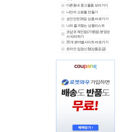
다른동네 중고물품 보러가기
나만의 쇼핑몰 만들기
성인안전19금 상품 바로가기
나의 즐겨찾는 상품리스트
코샵코 체인점(가맹점) 분양순
서 따라하기
25개 분야별사이트 바로가기
온라인 입점신청[상품공급]