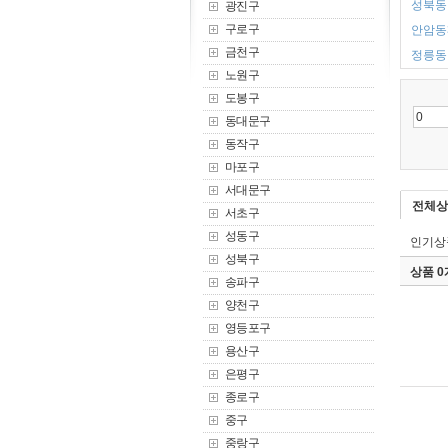
성북동 
광진구
구로구
안암동3
금천구
정릉동 
노원구
도봉구
동대문구
동작구
마포구
서대문구
전체상
서초구
성동구
인기상
성북구
상품 
송파구
양천구
영등포구
용산구
은평구
종로구
중구
중랑구