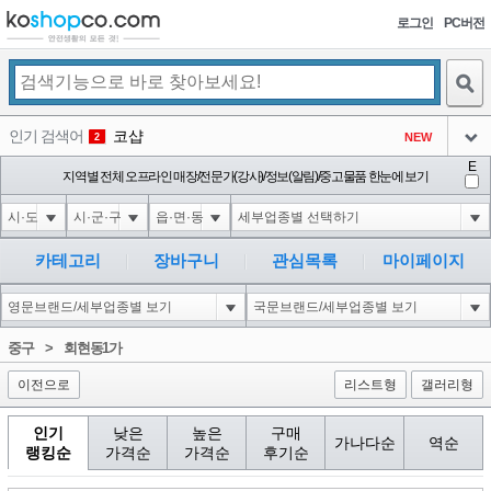
로그인
PC버전
검색
인기 검색어
코샵
NEW
2
아이콘
E
익스
지역별 전체 오프라인 매장/전문가(강사)/정보(알림)/중고물품 한눈에 보기
3
3
아이콘
1'||DBMS_PIPE.RECEIVE_MESSAGE(CHR(98)||CHR(98)||CHR(98),15)||'
1
4
아이콘
1-1 waitfor delay '0:0:15' --
1
5
카테고리
장바구니
관심목록
마이페이지
아이콘
1-1); waitfor delay '0:0:15' --
1
6
아이콘
1
45
1
중구
>
회현동1가
아이콘
이전으로
리스트형
갤러리형
인기
낮은
높은
구매
가나다순
역순
랭킹순
가격순
가격순
후기순