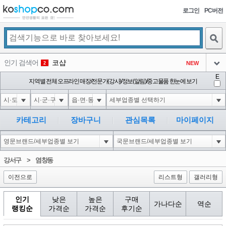
로그인
PC버전
검색
인기 검색어
코샵
NEW
2
아이콘
E
익스
지역별 전체 오프라인 매장/전문가(강사)/정보(알림)/중고물품 한눈에 보기
3
3
아이콘
1'||DBMS_PIPE.RECEIVE_MESSAGE(CHR(98)||CHR(98)||CHR(98),15)||'
1
4
아이콘
1-1 waitfor delay '0:0:15' --
1
5
카테고리
장바구니
관심목록
마이페이지
아이콘
1-1); waitfor delay '0:0:15' --
1
6
아이콘
1
45
1
강서구
>
염창동
아이콘
이전으로
리스트형
갤러리형
인기
낮은
높은
구매
가나다순
역순
랭킹순
가격순
가격순
후기순