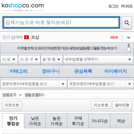
로그인
PC버전
검색
인기 검색어
코샵
NEW
2
아이콘
E
익스
지역별 전체 오프라인 매장/전문가(강사)/정보(알림)/중고물품 한눈에 보기
3
3
아이콘
1'||DBMS_PIPE.RECEIVE_MESSAGE(CHR(98)||CHR(98)||CHR(98),15)||'
1
4
아이콘
1-1 waitfor delay '0:0:15' --
1
5
카테고리
장바구니
관심목록
마이페이지
아이콘
1-1); waitfor delay '0:0:15' --
1
6
아이콘
1
45
1
영등포구
>
영등포동5가
아이콘
이전으로
리스트형
갤러리형
인기
낮은
높은
구매
가나다순
역순
랭킹순
가격순
가격순
후기순