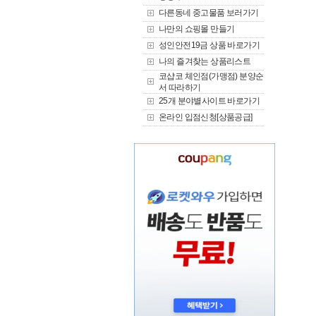
다른동네 중고물품 보러가기
나만의 쇼핑몰 만들기
성인안전19금 상품 바로가기
나의 즐겨찾는 상품리스트
코샵코 체인점(가맹점) 분양순
서 따라하기
25개 분야별사이트 바로가기
온라인 입점신청[상품공급]