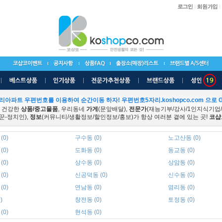
리아파트 우편번호를 이용하여 순간이동 하자! 우편번호5자리.koshopco.com 으로 G
 건강한
상품/중고물품
, 우리동네
가게
(문앞배달),
전문가
(재능기부/강사/1인지식기업
꾼-정치인),
정보
(커뮤니티/생활정보/할인정보/홍보)가 항상 여러분 곁에 있는 곳!
코샵
(0)
구수동 (0)
노고산동 (0)
(0)
도화동 (0)
동교동 (0)
(0)
상수동 (0)
상암동 (0)
(0)
신공덕동 (0)
신수동 (0)
(0)
연남동 (0)
염리동 (0)
)
창전동 (0)
토정동 (0)
(0)
현석동 (0)