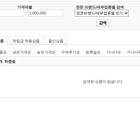
가격대별
영문 브랜드/세부업종별 검색
~
품
적립금 적용상품
할인상품
품순
|
낮은가격순
|
높은가격순
|
구매후기순
|
등록일순
|
가나다순
|
가나다
0개
하중동
검색된 상품이 없습니다.