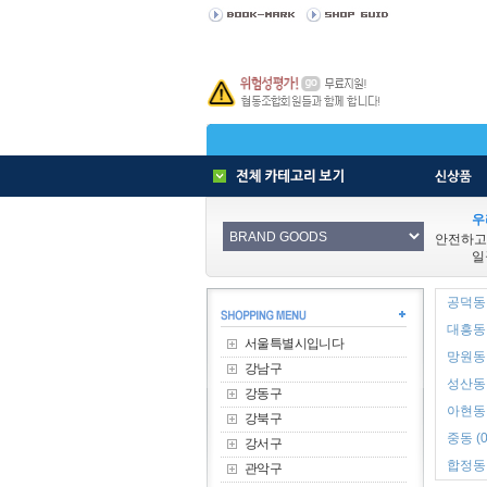
우
안전하고
일
공덕동 
대흥동 
서울특별시입니다
망원동 
강남구
성산동 
강동구
아현동 
강북구
중동 (0
강서구
합정동 
관악구