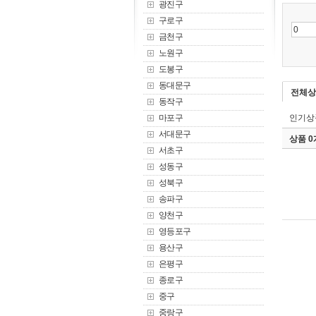
광진구
구로구
금천구
노원구
도봉구
동대문구
전체상
동작구
마포구
인기상
서대문구
상품 
서초구
성동구
성북구
송파구
양천구
영등포구
용산구
은평구
종로구
중구
중랑구