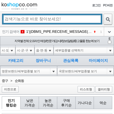
로그인
PC버전
검색
인기 검색어
1'||DBMS_PIPE.RECEIVE_MESSAGE(CHR(98)||CHR(98)||CHR(98),15)||'
1
4
아이콘
E
1-1 waitfor delay '0:0:15' --
지역별 전체 오프라인 매장/전문가(강사)/정보(알림)/중고물품 한눈에 보기
1
5
아이콘
1-1); waitfor delay '0:0:15' --
1
6
아이콘
1
45
1
카테고리
장바구니
관심목록
마이페이지
아이콘
코샵
NEW
2
아이콘
익스
3
3
중구
>
순화동
아이콘
이전으로
리스트형
갤러리형
인기
낮은
높은
구매
가나다순
역순
랭킹순
가격순
가격순
후기순