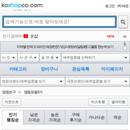
로그인
PC버전
검색
인기 검색어
코샵
NEW
2
아이콘
E
익스
지역별 전체 오프라인 매장/전문가(강사)/정보(알림)/중고물품 한눈에 보기
3
3
아이콘
1'||DBMS_PIPE.RECEIVE_MESSAGE(CHR(98)||CHR(98)||CHR(98),15)||'
1
4
아이콘
1-1 waitfor delay '0:0:15' --
1
5
카테고리
장바구니
관심목록
마이페이지
아이콘
1-1); waitfor delay '0:0:15' --
1
6
아이콘
1
45
1
영등포구
>
영등포동4가
아이콘
이전으로
리스트형
갤러리형
인기
낮은
높은
구매
가나다순
역순
랭킹순
가격순
가격순
후기순