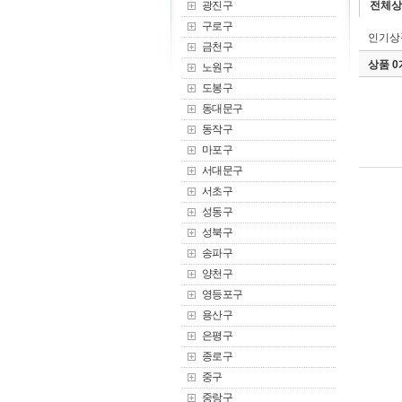
광진구
전체상
구로구
인기상
금천구
상품 
노원구
도봉구
동대문구
동작구
마포구
서대문구
서초구
성동구
성북구
송파구
양천구
영등포구
용산구
은평구
종로구
중구
중랑구