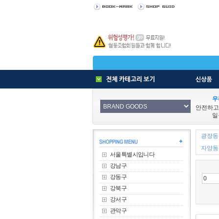
우
안전하고
일
광장동 
자양동 
서울특별시입니다
강남구
강동구
강북구
강서구
관악구