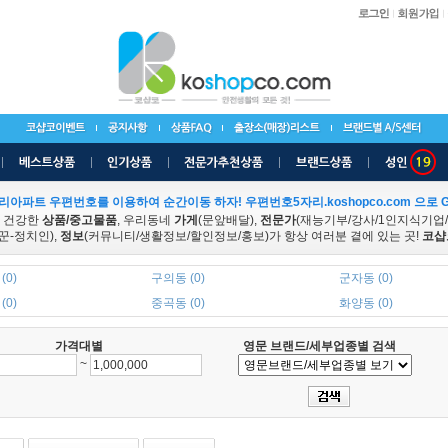
리아파트 우편번호를 이용하여 순간이동 하자! 우편번호5자리.koshopco.com 으로 G
 건강한
상품/중고물품
, 우리동네
가게
(문앞배달),
전문가
(재능기부/강사/1인지식기업
꾼-정치인),
정보
(커뮤니티/생활정보/할인정보/홍보)가 항상 여러분 곁에 있는 곳!
코샵
(0)
구의동 (0)
군자동 (0)
(0)
중곡동 (0)
화양동 (0)
가격대별
영문 브랜드/세부업종별 검색
~