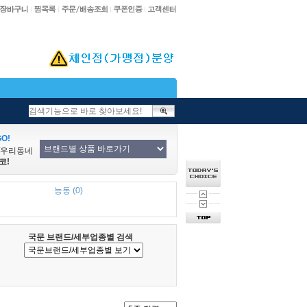
O!
/우리동네
코!
능동 (0)
국문 브랜드/세부업종별 검색