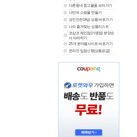
다른동네 중고물품 보러가기
나만의 쇼핑몰 만들기
성인안전19금 상품 바로가기
나의 즐겨찾는 상품리스트
코샵코 체인점(가맹점) 분양순
서 따라하기
25개 분야별사이트 바로가기
온라인 입점신청[상품공급]