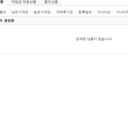
품
적립금 적용상품
할인상품
품순
|
낮은가격순
|
높은가격순
|
구매후기순
|
등록일순
|
가나다순
|
가나다
0개
광장동
검색된 상품이 없습니다.